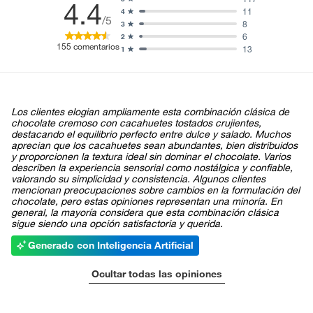
4.4
11
4
/5
8
3
6
2
155
comentarios
13
1
Los clientes elogian ampliamente esta combinación clásica de
chocolate cremoso con cacahuetes tostados crujientes,
destacando el equilibrio perfecto entre dulce y salado. Muchos
aprecian que los cacahuetes sean abundantes, bien distribuidos
y proporcionen la textura ideal sin dominar el chocolate. Varios
describen la experiencia sensorial como nostálgica y confiable,
valorando su simplicidad y consistencia. Algunos clientes
mencionan preocupaciones sobre cambios en la formulación del
chocolate, pero estas opiniones representan una minoría. En
general, la mayoría considera que esta combinación clásica
sigue siendo una opción satisfactoria y querida.
Generado con Inteligencia Artificial
Ocultar todas las opiniones