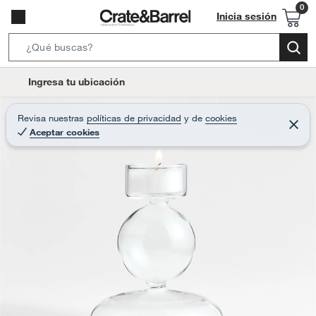
Inicia sesión
S
e
l
Ingresa tu ubicación
a
o
r
c
Revisa nuestras
políticas de privacidad
y
de
cookies
c
C
a
Aceptar cookies
e
h
r
t
r
B
a
i
r
a
o
r
n
-
i
c
o
n