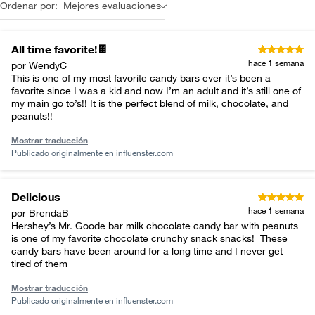
Ordenar por:
Mejores evaluaciones
All time favorite!🍫
hace 1 semana
por WendyC
This is one of my most favorite candy bars ever it’s been a
favorite since I was a kid and now I’m an adult and it’s still one of
my main go to’s!! It is the perfect blend of milk, chocolate, and
peanuts!!
Mostrar traducción
Publicado originalmente en
influenster.com
Delicious
hace 1 semana
por BrendaB
Hershey’s Mr. Goode bar milk chocolate candy bar with peanuts
is one of my favorite chocolate crunchy snack snacks! ￼ These
candy bars have been around for a long time and I never get
tired of them
Mostrar traducción
Publicado originalmente en
influenster.com