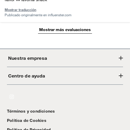
Mostrar traducción
Publicado originalmente en
influenster.com
Mostrar más evaluaciones
Nuestra empresa
Centro de ayuda
Acerca de Crate
Tiendas
Cambios y devoluciones
Libro de Reclamaciones
Términos y condiciones
Textos Legales
Política de Cookies
Política de Privacidad