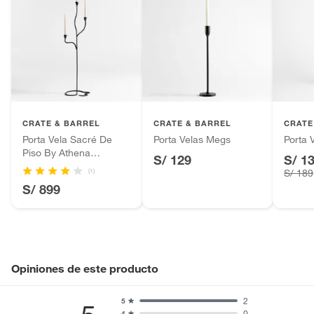
CRATE & BARREL
CRATE & BARREL
CRATE
Porta Vela Sacré De
Porta Velas Megs
Porta 
Piso By Athena
S/ 129
S/ 1
Calderone
(1)
S/ 189
S/ 899
Opiniones de este producto
2
5
0
4