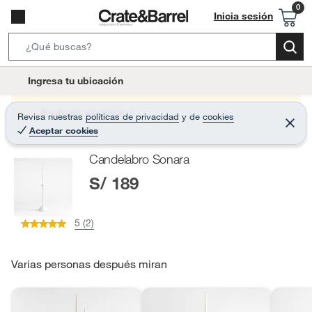
Inicia sesión
S
e
l
Ingresa tu ubicación
a
o
r
c
Producto sin stock :(
Revisa nuestras
políticas de privacidad
y
de
cookies
c
C
a
Aceptar cookies
e
h
r
t
r
B
Candelabro Sonara
a
i
r
a
S/ 189
o
r
n
-
5 (2)
i
c
o
Varias personas después miran
n