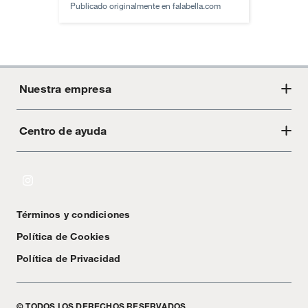
Publicado originalmente en
falabella.com
Nuestra empresa
Centro de ayuda
Acerca de Crate
Tiendas
Cambios y devoluciones
Libro de Reclamaciones
Términos y condiciones
Textos Legales
Política de Cookies
Política de Privacidad
© TODOS LOS DERECHOS RESERVADOS