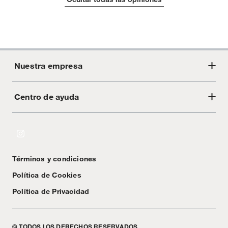
Nuestra empresa
Centro de ayuda
Acerca de Crate
Tiendas
Cambios y devoluciones
Libro de Reclamaciones
Términos y condiciones
Textos Legales
Política de Cookies
Política de Privacidad
© TODOS LOS DERECHOS RESERVADOS