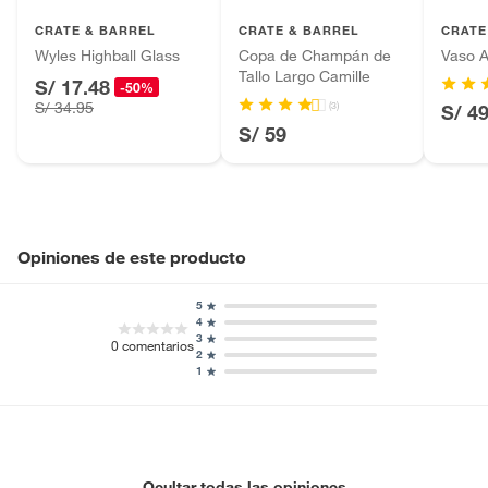
Productos que hayan sido previamente instalados.
CRATE & BARREL
CRATE & BARREL
CRATE
Baterías de auto.
Wyles Highball Glass
Copa de Champán de
Vaso A
Tallo Largo Camille
Motocicletas y bicicletas motorizadas.
S/ 17.48
-50%
Licores y cigarros electrónicos.
(3)
S/ 34.95
S/ 4
S/ 59
Opiniones de este producto
5
4
3
0
comentarios
2
1
Ocultar todas las opiniones