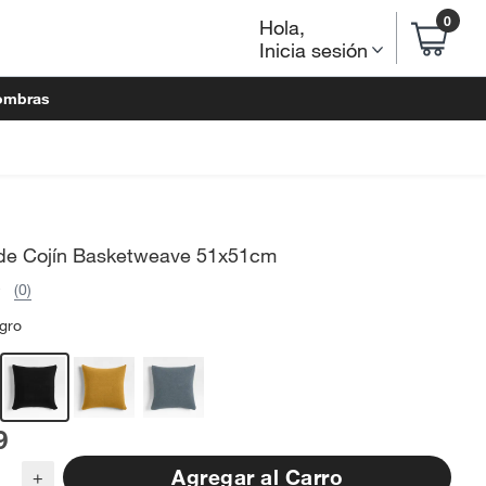
0
Hola
,
Inicia sesión
ombras
de Cojín Basketweave 51x51cm
(0)
gro
9
Agregar al Carro
+