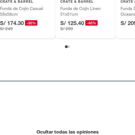
CRATE & BARREL
CRATE & BARREL
CRATE 
Funda de Cojín Casual
Funda de Cojín Linen
Funda 
58x58cm
51x51cm
Oceans
S/ 174.30
S/ 125.40
S/ 20
-30%
-40%
S/ 249
S/ 209
Ocultar todas las opiniones