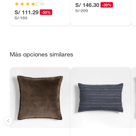
(3)
S/ 146.30
-30%
Productos perecibles como alimentos, bebidas, medicamentos
S/ 209
S/ 111.29
-30%
Productos digitales (descarga inmediata).
S/ 159
Por motivos de salubridad, la ropa interior inferior y rop
sellos.
Alimentos, bebidas, fórmulas y leches para bebés.
Productos hechos a medida.
Más opciones similares
Pinturas de color a pedido.
Plantas.
Productos que hayan sido previamente instalados.
Baterías de auto.
Motocicletas y bicicletas motorizadas.
Licores y cigarros electrónicos.