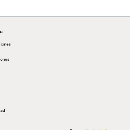
da
ciones
iones
dad