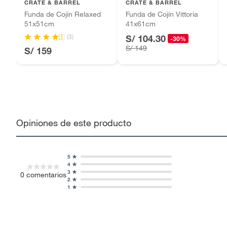
CRATE & BARREL
CRATE & BARREL
Funda de Cojín Relaxed
Funda de Cojín Vittoria
51x51cm
41x61cm
(3)
S/ 104.30
-30%
S/ 149
S/ 159
Opiniones de este producto
5
4
3
0
comentarios
2
1