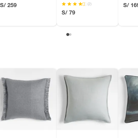
51x51
(2)
S/ 259
S/ 16
, suplementos alimenticios, vitaminas.
S/ 79
as de baño con señales de uso, sin empaques, etiquetas o