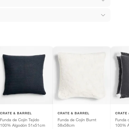
leno
los recibes para hacer una devolución.
n orgánico
 diferentes, otras con restricciones y algunas
son:
weave
edores tienen:
ros productos para asfalto, hormigón, albañilería.
tros productos para asfalto.
ésticos, tecnología, línea blanca, colchones, muebles,
inión
CRATE & BARREL
CRATE & BARREL
CRATE 
Funda de Cojín Tejido
Funda de Cojín Burnt
Funda 
100% Algodón 51x51cm
58x58cm
100% A