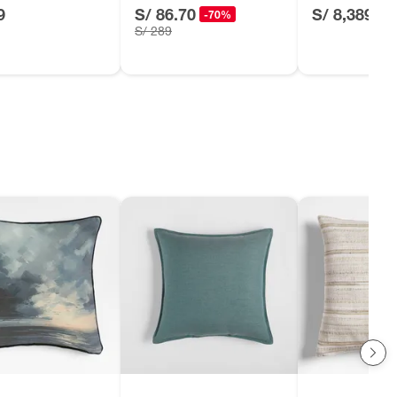
cm
Teca (6 a 8 Pu
9
S/ 86.70
S/ 8,389
-70%
S/ 289