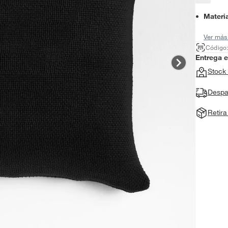
Materi
Ver más
Código
Entrega 
Stock 
Despa
Retir