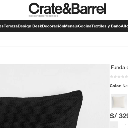
es
Terraza
Design Desk
Decoración
Menaje
Cocina
Textiles y Baño
Alf
Funda 
Color:
Ne
S/ 32
−