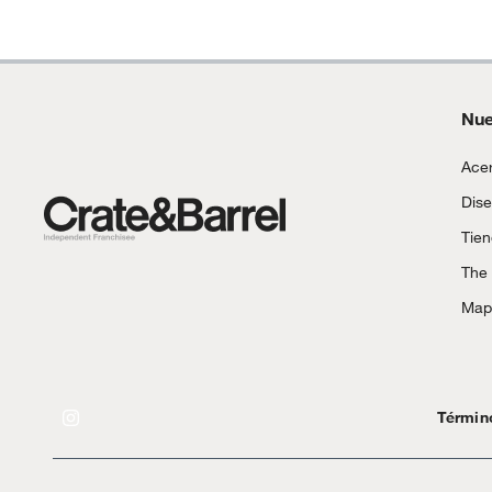
Nue
Acer
Dise
Tie
The
Mapa
Términ