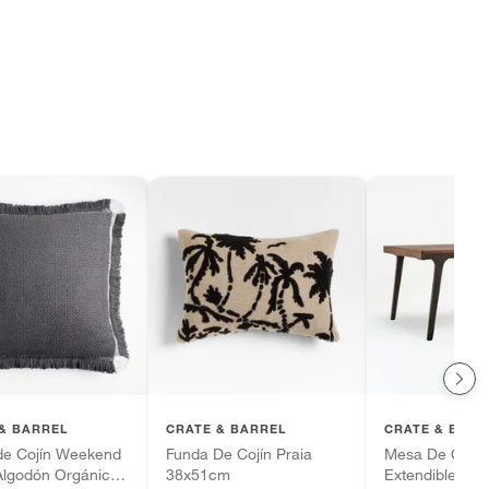
& BARREL
CRATE & BARREL
CRATE & BARR
de Cojín Weekend
Funda De Cojín Praia
Mesa De Come
lgodón Orgánico
38x51cm
Extendible De