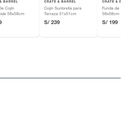
& BARREL
CRATE & BARREL
CRATE & BARR
De Cojín
Cojín Sunbrella para
Funda de Cojín 
ide 58x58cm
Terraza 51x51cm
58x58cm
9
S/ 239
S/ 199