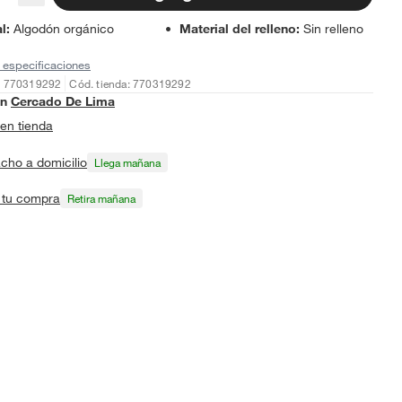
al
:
Algodón orgánico
Material del relleno
:
Sin relleno
 especificaciones
: 770319292
Cód. tienda: 770319292
en
Cercado De Lima
en tienda
cho a domicilio
Llega mañana
a tu compra
Retira mañana