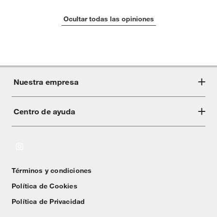
Pinturas de color a pedido.
Plantas.
Ocultar todas las opiniones
Productos que hayan sido previamente instalados.
Baterías de auto.
Motocicletas y bicicletas motorizadas.
Licores y cigarros electrónicos.
Nuestra empresa
Centro de ayuda
Acerca de Crate
Tiendas
Cambios y devoluciones
Libro de Reclamaciones
Términos y condiciones
Textos Legales
Política de Cookies
Política de Privacidad