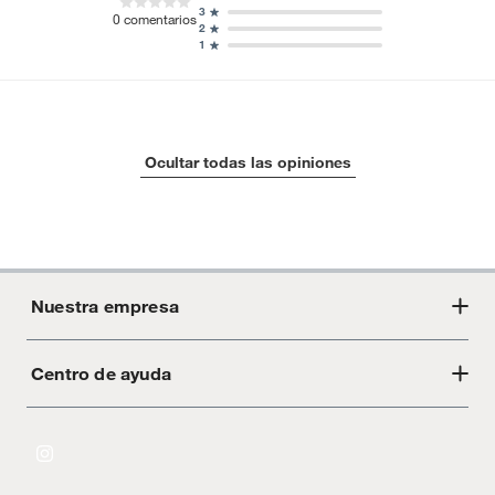
3
0
comentarios
2
1
Ocultar todas las opiniones
Nuestra empresa
Centro de ayuda
Acerca de Crate
Tiendas
Cambios y devoluciones
Libro de Reclamaciones