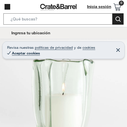
Inicia sesión
S
e
l
Ingresa tu ubicación
a
o
r
c
Revisa nuestras
políticas de privacidad
y
de
cookies
c
C
a
Aceptar cookies
e
h
r
t
r
B
a
i
r
a
o
r
n
-
i
c
o
n