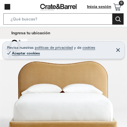
Inicia sesión
S
e
l
Ingresa tu ubicación
a
o
r
c
Revisa nuestras
políticas de privacidad
y
de
cookies
c
C
a
Aceptar cookies
e
h
r
t
r
B
a
i
r
a
o
r
n
-
i
c
o
n