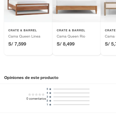
Alimentos, bebidas, fórmulas y leches para bebés.
Incluye
No aplica
Productos hechos a medida.
Pinturas de color a pedido.
Incluye plumón
No
Plantas.
Productos que hayan sido previamente instalados.
CRATE & BARREL
CRATE & BARREL
CRATE
Baterías de auto.
Cama Queen Linea
Cama Queen Rio
Cama 
Motocicletas y bicicletas motorizadas.
S/ 7,599
S/ 8,499
S/ 5
Licores y cigarros electrónicos.
Opiniones de este producto
5
4
3
0
comentarios
2
1