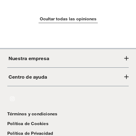
Ocultar todas las opiniones
Nuestra empresa
Centro de ayuda
Acerca de Crate
Tiendas
Cambios y devoluciones
Libro de Reclamaciones
Términos y condiciones
Textos Legales
Política de Cookies
Política de Privacidad