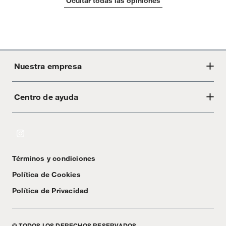
Ocultar todas las opiniones
Nuestra empresa
Centro de ayuda
Acerca de Crate
Tiendas
Cambios y devoluciones
Libro de Reclamaciones
Términos y condiciones
Textos Legales
Política de Cookies
Política de Privacidad
© TODOS LOS DERECHOS RESERVADOS