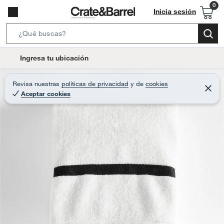
Inicia sesión
S
e
l
Ingresa tu ubicación
a
o
r
c
Revisa nuestras
políticas de privacidad
y
de
cookies
c
C
a
Aceptar cookies
e
h
r
t
r
B
a
i
r
a
o
r
n
-
i
c
o
n