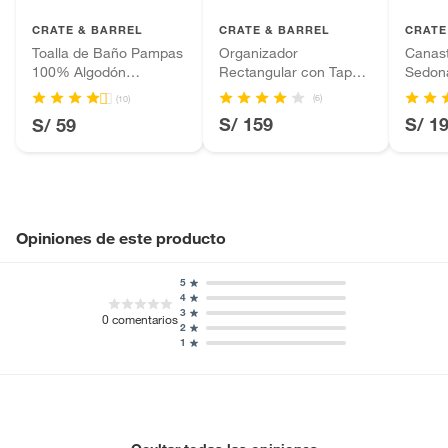
Productos que hayan sido previamente instalados.
CRATE & BARREL
CRATE & BARREL
CRATE
Baterías de auto.
Toalla de Baño Pampas
Organizador
Canas
Motocicletas y bicicletas motorizadas.
100% Algodón
Rectangular con Tapa
Sedon
Licores y cigarros electrónicos.
Orgánico
Sedona Blanco
(6)
(10)
S/ 159
S/ 1
S/ 59
Opiniones de este producto
5
4
3
0
comentarios
2
1