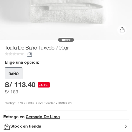
Toalla De Baño Tuxedo 700gr
(0)
Elige una opción:
BAÑO
S/ 113.40
-40%
S/ 189
Código: 770360039
Cód. tienda: 770360039
Entrega en
Cercado De Lima
Stock en tienda