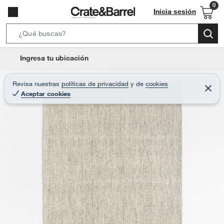
Inicia sesión
S
e
l
Ingresa tu ubicación
a
o
r
c
Revisa nuestras
políticas de privacidad
y
de
cookies
c
C
a
Aceptar cookies
e
h
r
t
r
B
a
i
r
a
o
r
n
-
i
c
o
n