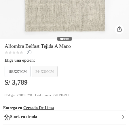
Alfombra Belfast Tejida A Mano
(0)
Elige una opción:
183X274CM
244X305CM
S/ 3,789
Código: 770196291
Cód. tienda: 770196291
Entrega en
Cercado De Lima
Stock en tienda