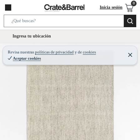
Inicia sesión
S
e
l
Ingresa tu ubicación
a
o
r
c
Revisa nuestras
políticas de privacidad
y
de
cookies
c
C
a
Aceptar cookies
e
h
r
t
r
B
a
i
r
a
o
r
n
-
i
c
o
n