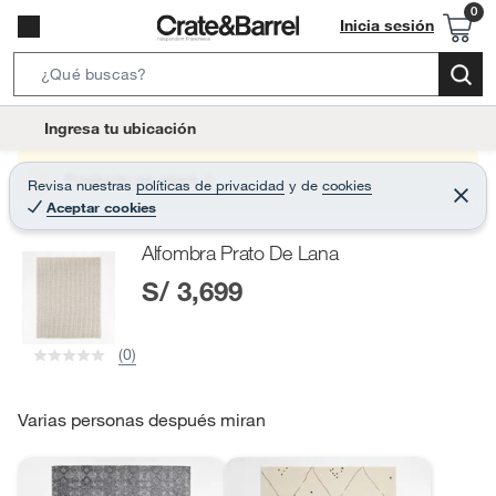
Inicia sesión
S
e
l
Ingresa tu ubicación
a
o
r
c
Producto sin stock :(
Revisa nuestras
políticas de privacidad
y
de
cookies
c
C
a
Aceptar cookies
e
h
r
t
r
B
Alfombra Prato De Lana
a
i
r
a
S/ 3,699
o
r
n
-
(0)
i
c
o
Varias personas después miran
n