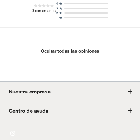
4
3
0
comentarios
2
1
Ocultar todas las opiniones
Nuestra empresa
Centro de ayuda
Acerca de Crate
Tiendas
Cambios y devoluciones