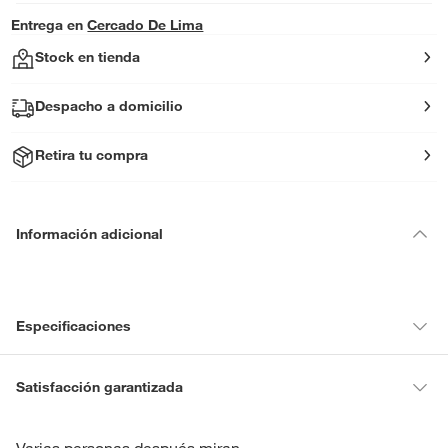
Entrega en
Cercado De Lima
Stock en tienda
Despacho a domicilio
Retira tu compra
Información adicional
Especificaciones
Condicion del
Nuevo
Satisfacción garantizada
producto
La mayoría de los productos tienen
30 días desde que los recibes
para hacer una devolución.