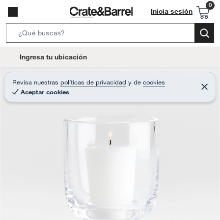
Inicia sesión
S
e
l
Ingresa tu ubicación
a
o
r
c
Revisa nuestras
políticas de privacidad
y
de
cookies
c
C
a
Aceptar cookies
e
h
r
t
r
B
a
i
r
a
o
r
n
-
i
c
o
n