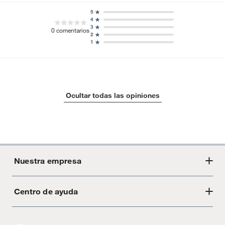
5
4
3
0
comentarios
2
1
Ocultar todas las opiniones
Nuestra empresa
Centro de ayuda
Acerca de Crate
Tiendas
Cambios y devoluciones