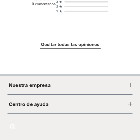
3
0
comentarios
2
1
Ocultar todas las opiniones
Nuestra empresa
Centro de ayuda
Acerca de Crate
Tiendas
Cambios y devoluciones
Libro de Reclamaciones