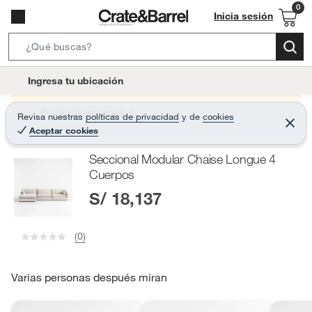
Inicia sesión
S
e
l
Ingresa tu ubicación
a
o
r
c
Producto sin stock :(
Revisa nuestras
políticas de privacidad
y
de
cookies
c
C
a
Aceptar cookies
e
h
r
t
r
B
Seccional Modular Chaise Longue 4
a
i
r
a
Cuerpos
o
r
S/ 18,137
n
-
i
(0)
c
o
Varias personas después miran
n