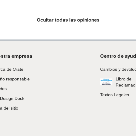
a
tros productos para asfalto.
Ocultar todas las opiniones
ésticos, tecnología, línea blanca, colchones, muebles,
ro 235 cm
inión
stra empresa
Centro de ayu
, suplementos alimenticios, vitaminas.
ca de Crate
Cambios y devolu
as de baño con señales de uso, sin empaques, etiquetas o
ño responsable
Libro de
Reclamac
ndas
Textos Legales
 Design Desk
,Fierro
 del sitio