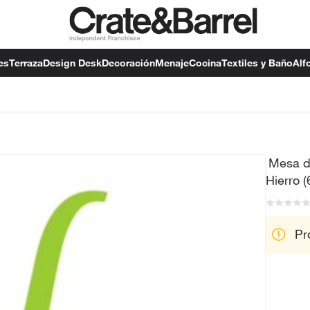
es
Terraza
Design Desk
Decoración
Menaje
Cocina
Textiles y Baño
Alf
Mesa d
Hierro 
Pr