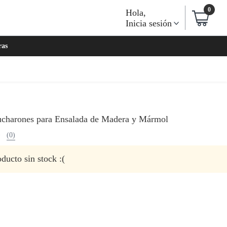
0
Hola
,
Inicia sesión
ras
ucharones para Ensalada de Madera y Mármol
(0)
ducto sin stock :(