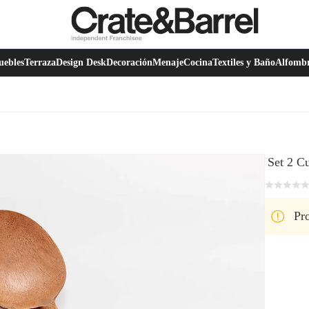
ebles
Terraza
Design Desk
Decoración
Menaje
Cocina
Textiles y Baño
Alfomb
Set 2 C
Pro