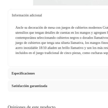
Información adicional
Ancle su decoración de mesa con juegos de cubiertos modernos Cra
utensilios que tengan detalles de cuentas en los mangos y agreguen 
contemporánea seleccionando cubiertos negros o dorados llamativos.
juego de cubiertos que tenga una silueta llamativa, los mangos fin
acero inoxidable 18/10 añaden un brillo llamativo y son los más res
incluidos en el juego tradicional de cinco piezas, como cucharas sop
Especificaciones
Satisfacción garantizada
Hecho en
India
La mayoría de los productos tienen
30 días desde que los rec
Material
Madera
Sin embargo, tenemos categorías que cuentan con plazos diferen
Opiniones de este producto