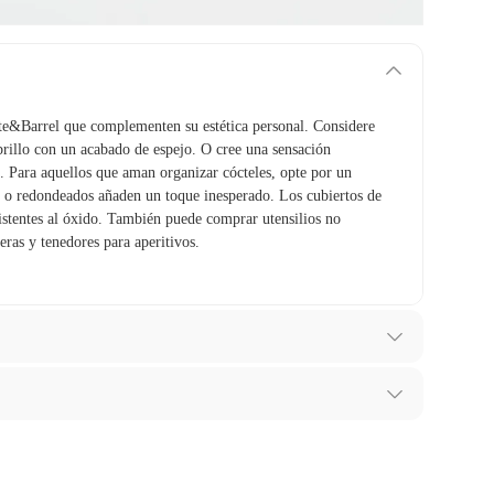
te&Barrel que complementen su estética personal. Considere
brillo con un acabado de espejo. O cree una sensación
 Para aquellos que aman organizar cócteles, opte por un
os o redondeados añaden un toque inesperado. Los cubiertos de
istentes al óxido. También puede comprar utensilios no
eras y tenedores para aperitivos.
ibes para hacer una devolución.
,Mármol
tes, otras con restricciones y algunas que no se pueden