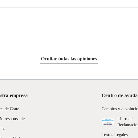
 tienen:
uctos para asfalto, hormigón, albañilería.
ca
uctos para asfalto.
Ocultar todas las opiniones
logía, línea blanca, colchones, muebles, bicicletas y máquinas.
stra empresa
Centro de ayuda
entos alimenticios, vitaminas.
ca de Crate
Cambios y devoluci
con señales de uso, sin empaques, etiquetas o sellos.
ño responsable
Libro de
Reclamacio
das
Textos Legales