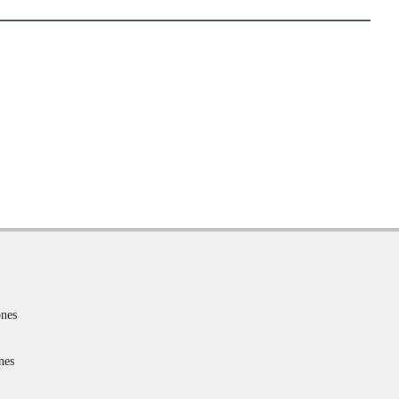
ones
nes