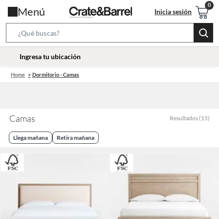
Menú
Inicia sesión
Search
Bar
location-
Ingresa tu ubicación
icon
Home
Dormitorio - Camas
Camas
Resultados
(
15
)
Llega mañana
Retira mañana