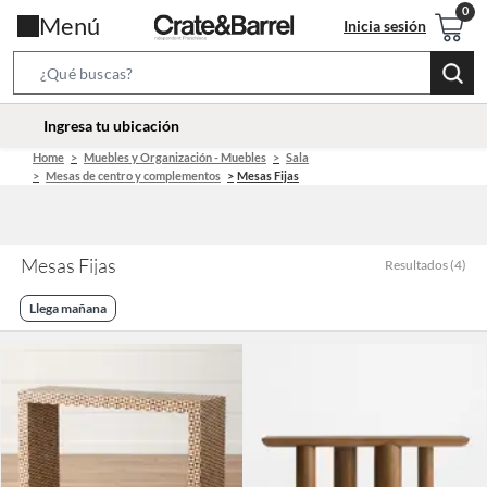
Menú
Inicia sesión
Search
Bar
location-
Ingresa tu ubicación
icon
Home
Muebles y Organización - Muebles
Sala
Mesas de centro y complementos
Mesas Fijas
Mesas Fijas
Resultados
(
4
)
Llega mañana