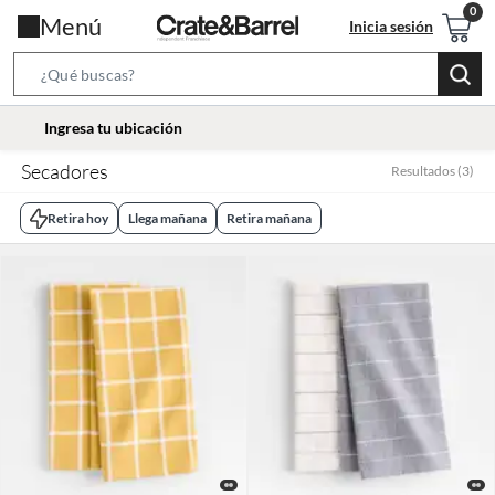
Menú
Inicia sesión
Search
Bar
location-
Ingresa tu ubicación
icon
Secadores
Resultados
(
3
)
Retira hoy
Llega mañana
Retira mañana