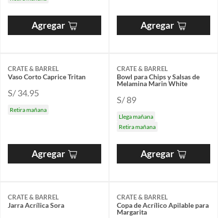
Agregar
Agregar
CRATE & BARREL
CRATE & BARREL
Vaso Corto Caprice Tritan
Bowl para Chips y Salsas de
Melamina Marin White
S/ 34.95
S/ 89
Retira mañana
Llega mañana
Retira mañana
Agregar
Agregar
CRATE & BARREL
CRATE & BARREL
Jarra Acrílica Sora
Copa de Acrílico Apilable para
Margarita