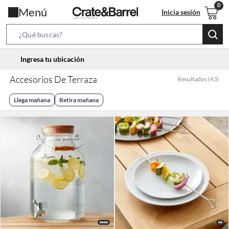
Menú
Inicia sesión
Search
Bar
location-
Ingresa tu ubicación
icon
Accesorios De Terraza
Resultados
(
43
)
Llega mañana
Retira mañana