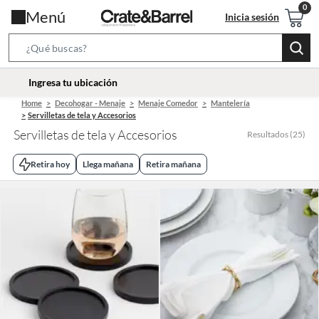
Menú
Inicia sesión
Search
Bar
location-
Ingresa tu ubicación
icon
Home
Decohogar - Menaje
Menaje Comedor
Mantelería
Servilletas de tela y Accesorios
Servilletas de tela y Accesorios
Resultados
(
25
)
Retira hoy
Llega mañana
Retira mañana