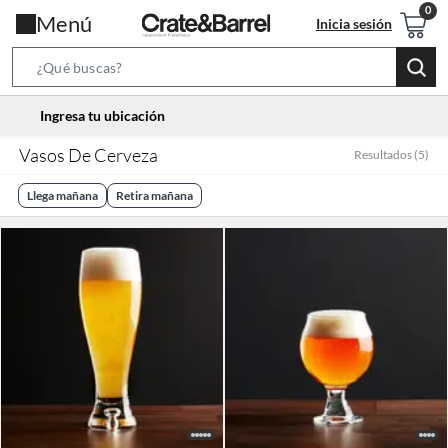
Menú
Inicia sesión
Search
Bar
location-
Ingresa tu ubicación
icon
Vasos De Cerveza
Resultados
(
5
)
Llega mañana
Retira mañana