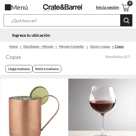
Menú
Inicia sesión
Search
Bar
location-
Ingresa tu ubicación
icon
Home
Decohogar - Menaje
Menaje Comedor
Vasos y copas
Copas
Copas
Resultados
(
67
)
Llega mañana
Retira mañana