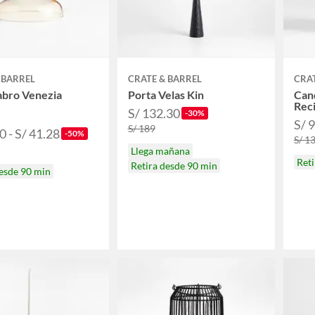
 BARREL
CRATE & BARREL
CRAT
abro Venezia
Porta Velas Kin
Cand
Rec
S/ 132.30
-30%
S/ 9
S/ 189
0 - S/ 41.28
-50%
S/ 13
Llega mañana
Reti
Retira desde 90 min
desde 90 min