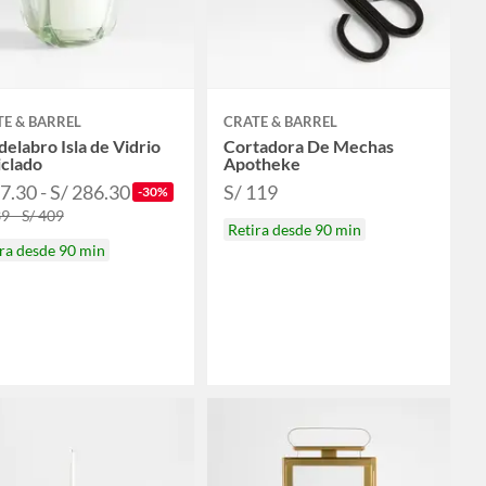
E & BARREL
CRATE & BARREL
elabro Isla de Vidrio
Cortadora De Mechas
iclado
Apotheke
7.30 - S/ 286.30
S/ 119
-30%
9 - S/ 409
Retira desde 90 min
ra desde 90 min