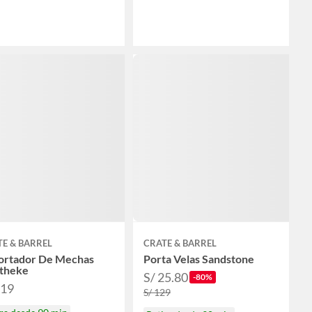
E & BARREL
CRATE & BARREL
ortador De Mechas
Porta Velas Sandstone
theke
S/ 25.80
-80%
119
S/ 129