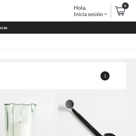
0
Hola
,
Inicia sesión
bras
1