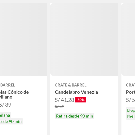
 BARREL
CRATE & BARREL
CRAT
las Cónico de
Candelabro Venezia
Port
Milano
S/ 41.28
S/ 5
-30%
 S/ 89
S/ 59
Lle
añana
Retira desde 90 min
Reti
desde 90 min