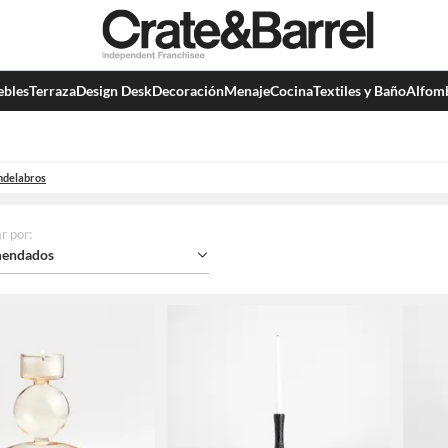
bles
Terraza
Design Desk
Decoración
Menaje
Cocina
Textiles y Baño
Alfom
ndelabros
r por
:
endados