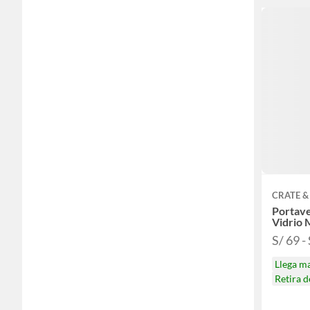
CRATE &
Portave
Vidrio 
S/ 69 -
Llega m
Retira 