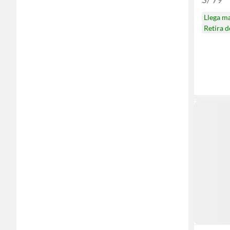
Llega m
Retira 