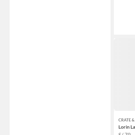
CRATE &
Lorin L
S/ 79