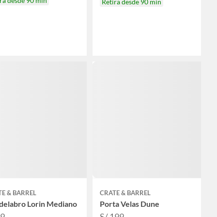
ra desde 90 min
Retira desde 90 min
E & BARREL
CRATE & BARREL
delabro Lorin Mediano
Porta Velas Dune
89
S/ 199