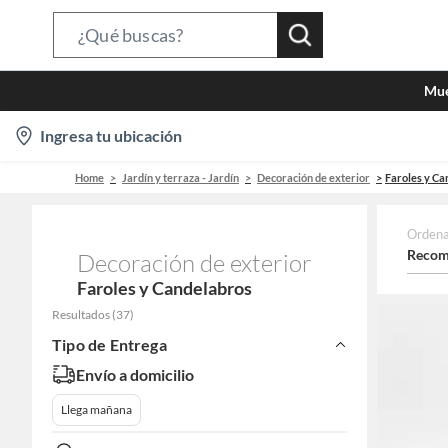
Search
Bar
Mue
location-
Ingresa tu ubicación
icon
Home
Jardín y terraza - Jardín
Decoración de exterior
Faroles y Ca
Ordena
Recom
Decoración de exterior
Faroles y Candelabros
Resultados
(
37
)
Tipo de Entrega
Envío a domicilio
Llega mañana