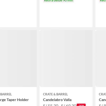
Retira desde 90 min
Reti
 BARREL
CRATE & BARREL
CRAT
arge Taper Holder
Candelabro Valla
Can
S/ 55.30 - S/ 69.30
S/ 
-30%