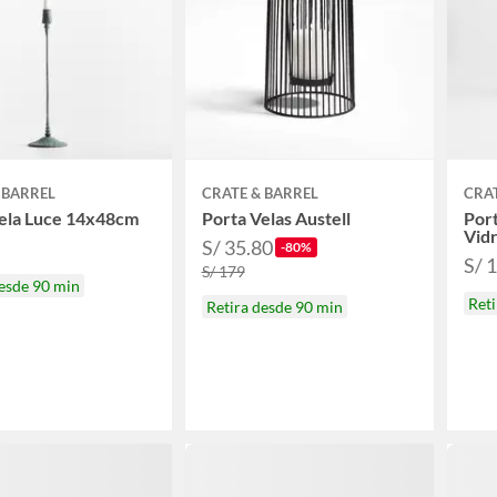
 BARREL
CRATE & BARREL
CRAT
Vela Luce 14x48cm
Porta Velas Austell
Port
Vidr
S/ 35.80
-80%
S/ 
S/ 179
desde 90 min
Reti
Retira desde 90 min