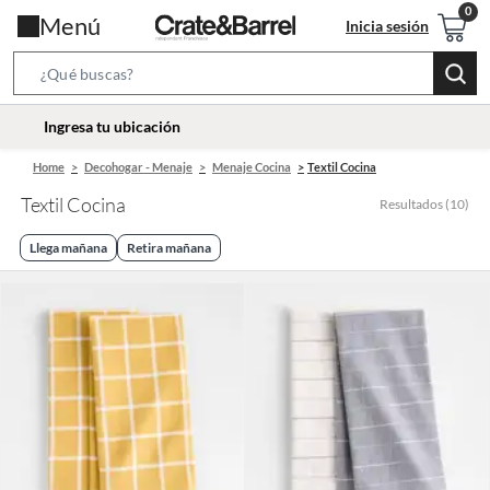
Menú
Inicia sesión
Search
Bar
location-
Ingresa tu ubicación
icon
Home
Decohogar - Menaje
Menaje Cocina
Textil Cocina
Textil Cocina
Resultados
(
10
)
Llega mañana
Retira mañana