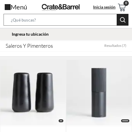
Menú
Inicia sesión
Search
Bar
location-
Ingresa tu ubicación
icon
Saleros Y Pimenteros
Resultados
(
7
)