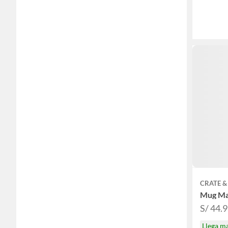
CRATE &
Mug Ma
S/ 44.
Llega m