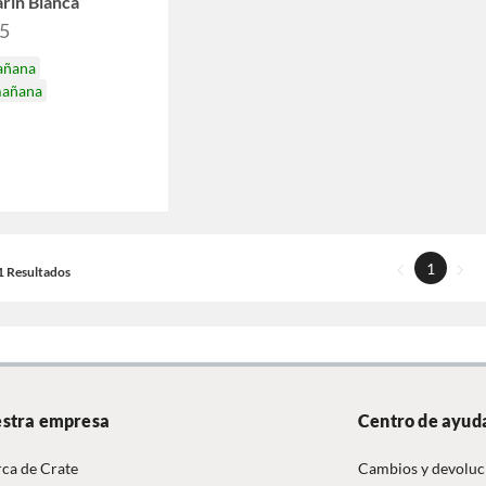
rin Blanca
95
añana
mañana
1
21 Resultados
stra empresa
Centro de ayud
ca de Crate
Cambios y devoluc