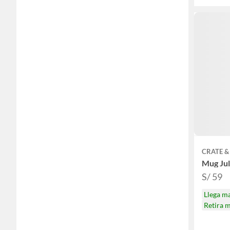
CRATE &
Mug Jul
S/ 59
Llega m
Retira 