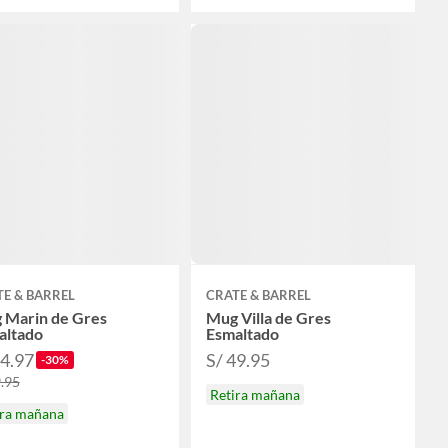
E & BARREL
CRATE & BARREL
 Marin de Gres
Mug Villa de Gres
altado
Esmaltado
34.97
S/ 49.95
-30%
9.95
Retira mañana
ira mañana