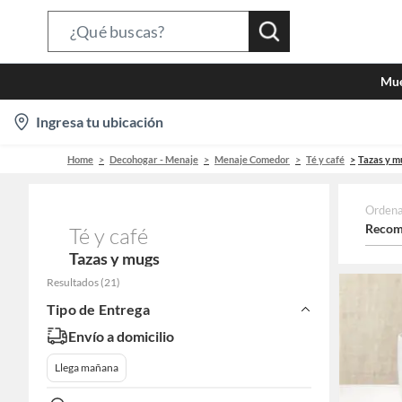
Search
Bar
Mue
location-
Ingresa tu ubicación
icon
Home
Decohogar - Menaje
Menaje Comedor
Té y café
Tazas y m
Ordena
Recom
Té y café
Tazas y mugs
Resultados
(
21
)
Tipo de Entrega
Envío a domicilio
Llega mañana