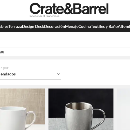
bles
Terraza
Design Desk
Decoración
Menaje
Cocina
Textiles y Baño
Alfom
ugs
r por
:
endados