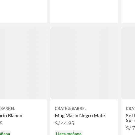
 BARREL
CRATE & BARREL
CRAT
rin Blanco
Mug Marin Negro Mate
Set 
Sor
95
S/ 44.95
S/ 
añana
Llega mañana