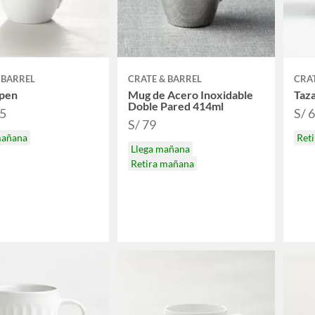
 BARREL
CRATE & BARREL
CRAT
pen
Mug de Acero Inoxidable
Taz
Doble Pared 414ml
95
S/ 
S/ 79
mañana
Ret
Llega mañana
Retira mañana