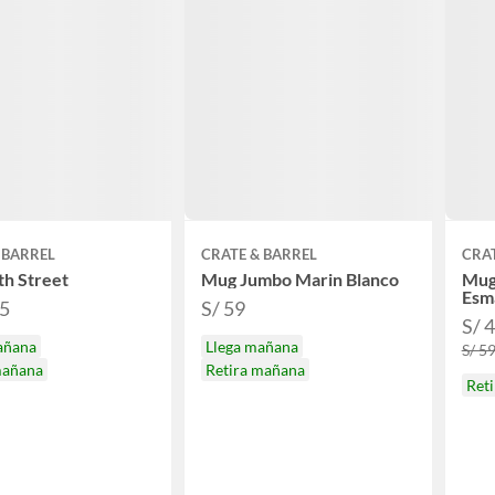
 BARREL
CRATE & BARREL
CRAT
h Street
Mug Jumbo Marin Blanco
Mug
Esm
95
S/ 59
S/ 
añana
Llega mañana
S/ 5
mañana
Retira mañana
Ret