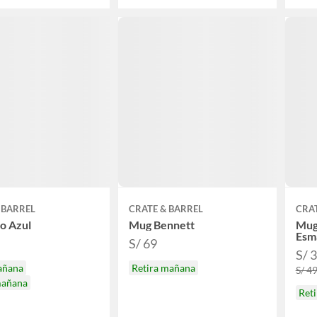
 BARREL
CRATE & BARREL
CRAT
o Azul
Mug Bennett
Mug
Esm
S/ 69
S/ 
añana
Retira mañana
S/ 4
mañana
Ret