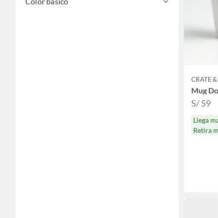
Color básico
CRATE &
Mug Do
S/ 59
Llega m
Retira 