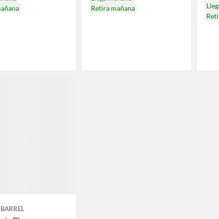
Lle
mañana
Retira mañana
Ret
 BARREL