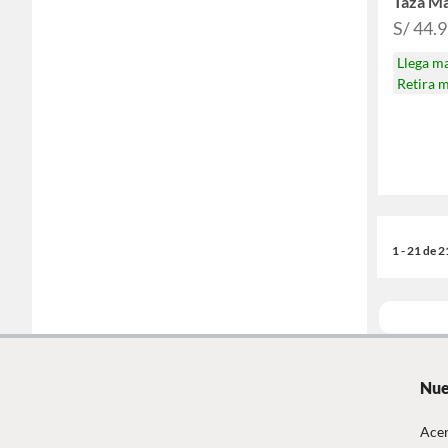
Taza Ma
S/ 44.
Llega m
Retira 
1 - 21 de 
Nue
Acer