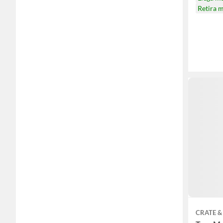
Retira 
CRATE &