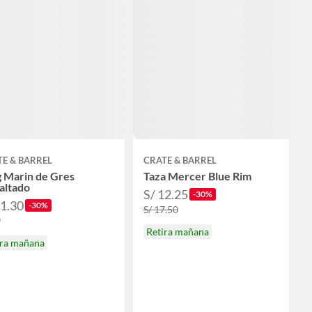
E & BARREL
CRATE & BARREL
 Marin de Gres
Taza Mercer Blue Rim
altado
S/ 12.25
-30%
41.30
-30%
S/ 17.50
9
Retira mañana
ira mañana