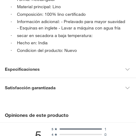
Material principal: Lino
Composición: 100% lino certificado
Información adicional: - Prelavado para mayor suavidad
- Esquinas en inglete - Lavar a máquina con agua fría
secar en secadora a baja temperatura:
Hecho en: India
Condicion del producto: Nuevo
Especificaciones
Condicion del
Nuevo
Satisfacción garantizada
producto
La mayoría de los productos tienen
30 días desde que los recibes
para hacer una devolución.
Tipo de menaje
Manteles
Sin embargo, tenemos categorías que cuentan con plazos diferentes,
Opiniones de este producto
otras con restricciones y algunas que no se pueden devolver ni
cambiar. Conoce cuáles son:
1
5
5
Color básico
Marron
0
4
Productos vendidos por
Falabella, Tottus y otros vendedores tienen: