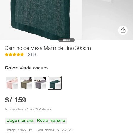
Camino de Mesa Marin de Lino 305cm
5 (1)
Color:
Verde oscuro
S/ 159
Acumula hasta 159 CMR Puntos
Llega mañana
Retira mañana
Código: 770223121
Cód. tienda: 770223121