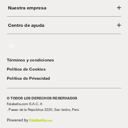
Alimentos, bebidas, fórmulas y leches para bebés.
Nuestra empresa
Productos hechos a medida.
Ancho
46 cm
Pinturas de color a pedido.
Centro de ayuda
Acerca de Crate
Plantas.
Largo
305 cm
Productos que hayan sido previamente instalados.
Tiendas
Baterías de auto.
Cambios y devoluciones
Motocicletas y bicicletas motorizadas.
Libro de Reclamaciones
Licores y cigarros electrónicos.
Términos y condiciones
Textos Legales
Política de Cookies
Política de Privacidad
© TODOS LOS DERECHOS RESERVADOS
Falabella.com S.A.C. A
. Paseo de la República 3220, San Isidro, Perú
Powered by