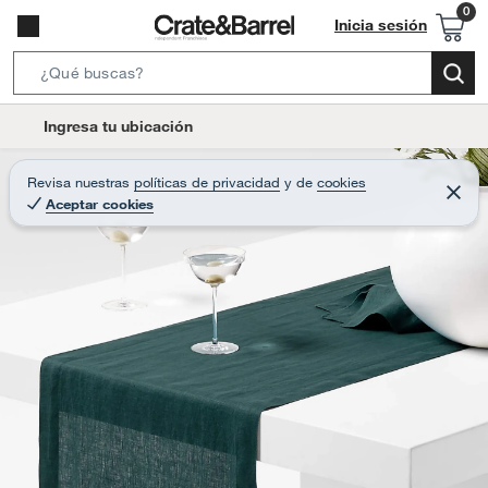
Inicia sesión
S
e
l
Ingresa tu ubicación
a
o
r
c
Revisa nuestras
políticas de privacidad
y
de
cookies
c
C
a
Aceptar cookies
e
h
r
t
r
B
a
i
r
a
o
r
n
-
i
c
o
n