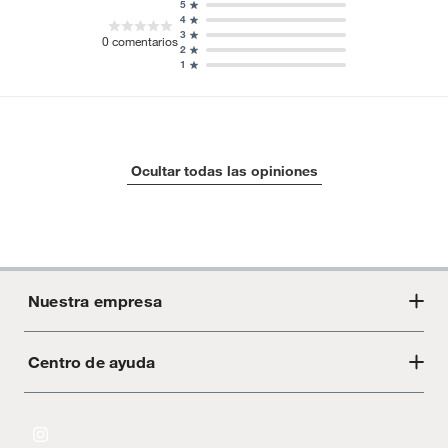
5
4
3
0
comentarios
2
1
Ocultar todas las opiniones
Nuestra empresa
Centro de ayuda
Acerca de Crate
Tiendas
Cambios y devoluciones