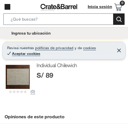
Inicia sesión
S
e
l
Ingresa tu ubicación
a
o
r
c
Producto sin stock :(
Revisa nuestras
políticas de privacidad
y
de
cookies
c
C
a
Aceptar cookies
e
h
r
t
r
B
Individual Chilewich
a
i
r
a
S/ 89
o
r
n
-
(0)
i
c
o
n
Opiniones de este producto