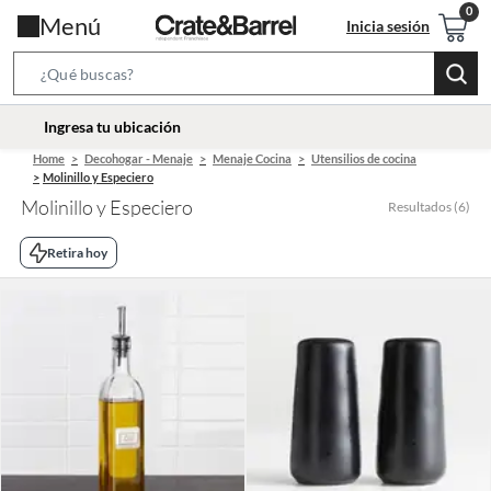
Menú
Inicia sesión
Search
Bar
location-
Ingresa tu ubicación
icon
Home
Decohogar - Menaje
Menaje Cocina
Utensilios de cocina
Molinillo y Especiero
Molinillo y Especiero
Resultados
(
6
)
Retira hoy