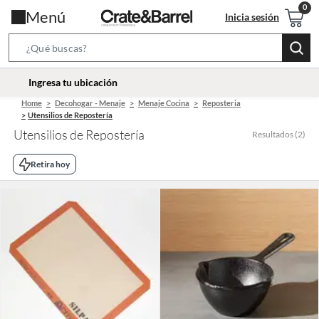
Menú
Inicia sesión
Search
Bar
location-
Ingresa tu ubicación
icon
Home
Decohogar - Menaje
Menaje Cocina
Reposteria
Utensilios de Repostería
Utensilios de Repostería
Resultados
(
2
)
Retira hoy