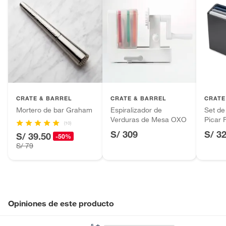
CRATE & BARREL
CRATE & BARREL
CRATE
Mortero de bar Graham
Espiralizador de
Set de
Verduras de Mesa OXO
Picar F
(10)
Media
S/ 309
S/ 3
S/ 39.50
-50%
JOSE
S/ 79
Opiniones de este producto
5