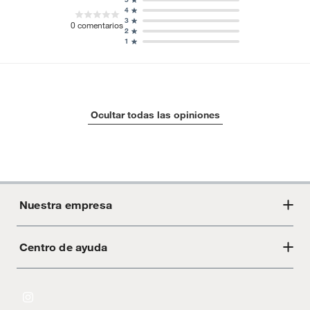
4
3
0
comentarios
2
1
Ocultar todas las opiniones
Nuestra empresa
Centro de ayuda
Acerca de Crate
Tiendas
Cambios y devoluciones