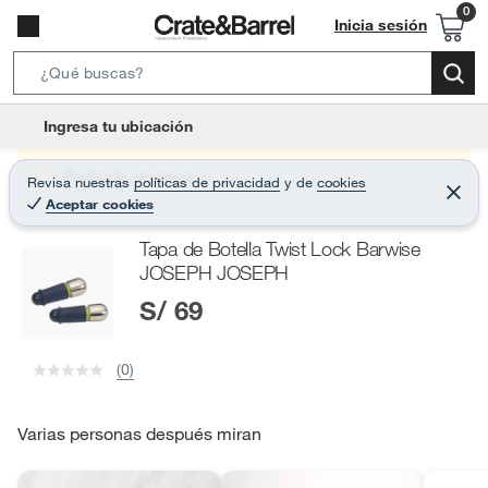
Inicia sesión
S
e
l
Ingresa tu ubicación
a
o
r
c
Producto sin stock :(
Revisa nuestras
políticas de privacidad
y
de
cookies
c
C
a
Aceptar cookies
e
h
r
t
r
B
Tapa de Botella Twist Lock Barwise
a
i
r
a
JOSEPH JOSEPH
o
r
S/ 69
n
-
i
(0)
c
o
Varias personas después miran
n