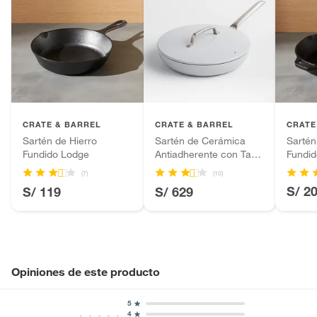
CRATE & BARREL
CRATE & BARREL
CRATE
Sartén de Hierro
Sartén de Cerámica
Sartén
Fundido Lodge
Antiadherente con Tapa
Fundi
EvenCook 30cm
(7)
(10)
S/ 2
S/ 119
S/ 629
Opiniones de este producto
5
4