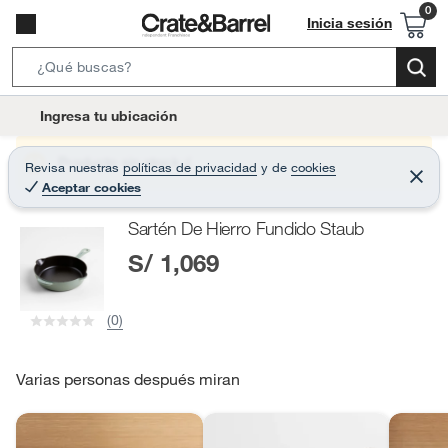
Inicia sesión
S
e
l
Ingresa tu ubicación
a
o
r
c
Producto sin stock :(
Revisa nuestras
políticas de privacidad
y
de
cookies
c
C
a
Aceptar cookies
e
h
r
t
r
B
Sartén De Hierro Fundido Staub
a
i
r
a
S/ 1,069
o
r
n
-
(0)
i
c
o
Varias personas después miran
n