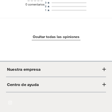
3
0
comentarios
2
1
Ocultar todas las opiniones
Nuestra empresa
Centro de ayuda
Acerca de Crate
Tiendas
Cambios y devoluciones
Libro de Reclamaciones