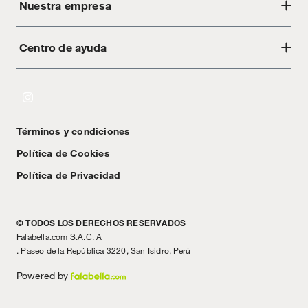
Nuestra empresa
Centro de ayuda
Acerca de Crate
Tiendas
Cambios y devoluciones
Libro de Reclamaciones
Términos y condiciones
Textos Legales
Política de Cookies
Política de Privacidad
© TODOS LOS DERECHOS RESERVADOS
Falabella.com S.A.C. A
. Paseo de la República 3220, San Isidro, Perú
Powered by