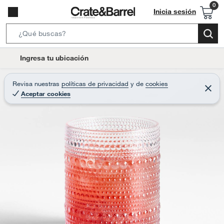
Inicia sesión
S
e
l
Ingresa tu ubicación
a
o
r
c
Revisa nuestras
políticas de privacidad
y
de
cookies
c
C
a
Aceptar cookies
e
h
r
t
r
B
a
i
r
a
o
r
n
-
i
c
o
n