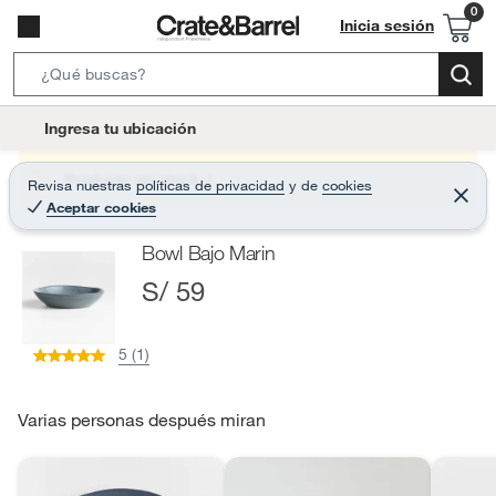
Inicia sesión
S
e
l
Ingresa tu ubicación
a
o
r
c
Producto sin stock :(
Revisa nuestras
políticas de privacidad
y
de
cookies
c
C
a
Aceptar cookies
e
h
r
t
r
B
Bowl Bajo Marin
a
i
r
a
S/ 59
o
r
n
-
5 (1)
i
c
o
Varias personas después miran
n