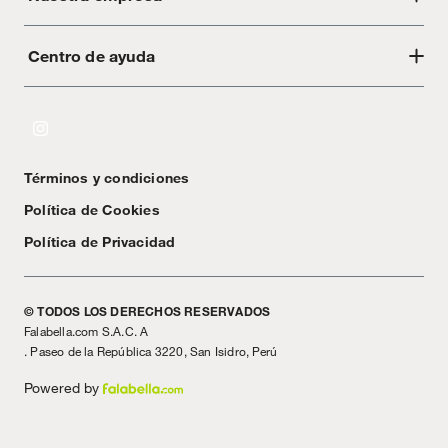
Centro de ayuda
Acerca de Crate
Tiendas
Cambios y devoluciones
Libro de Reclamaciones
Términos y condiciones
Textos Legales
Política de Cookies
Política de Privacidad
© TODOS LOS DERECHOS RESERVADOS
Falabella.com S.A.C. A
. Paseo de la República 3220, San Isidro, Perú
Powered by