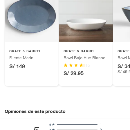
CRATE & BARREL
CRATE & BARREL
CRATE
Fuente Marin
Bowl Bajo Hue Blanco
Bowl 
S/ 149
S/ 3
(2)
S/ 49.
S/ 29.95
Opiniones de este producto
1
5
0
4