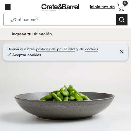
Inicia sesión
S
e
l
Ingresa tu ubicación
a
o
r
c
Revisa nuestras
políticas de privacidad
y
de
cookies
c
C
a
Aceptar cookies
e
h
r
t
r
B
a
i
r
a
o
r
n
-
i
c
o
n