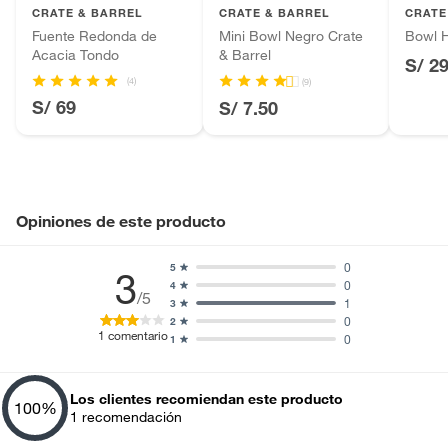
CRATE & BARREL
CRATE & BARREL
CRATE
Baterías de auto.
Fuente Redonda de
Mini Bowl Negro Crate
Bowl 
Motocicletas y bicicletas motorizadas.
Acacia Tondo
& Barrel
S/ 2
Licores y cigarros electrónicos.
(4)
(9)
S/ 69
S/ 7.50
Opiniones de este producto
0
5
3
0
4
/5
1
3
0
2
1
comentario
0
1
Los clientes recomiendan este producto
100
%
1
recomendación