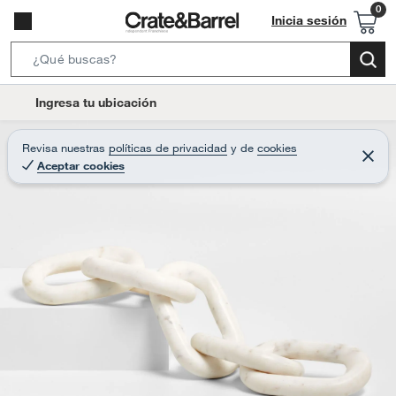
Inicia sesión
S
e
l
Ingresa tu ubicación
a
o
r
c
Revisa nuestras
políticas de privacidad
y
de
cookies
c
C
a
Aceptar cookies
e
h
r
t
r
B
a
i
r
a
o
r
n
-
i
c
o
n