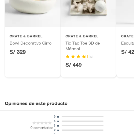
Ancho
3cm
Productos hechos a medida.
Pinturas de color a pedido.
Tipo de adorno
Otros adornos
Plantas.
Productos que hayan sido previamente instalados.
CRATE & BARREL
CRATE & BARREL
CRATE
Baterías de auto.
Bowl Decorativo Cirro
Tic Tac Toe 3D de
Escult
Motocicletas y bicicletas motorizadas.
Mármol
S/ 329
S/ 4
Licores y cigarros electrónicos.
(3)
S/ 449
Opiniones de este producto
5
4
3
0
comentarios
2