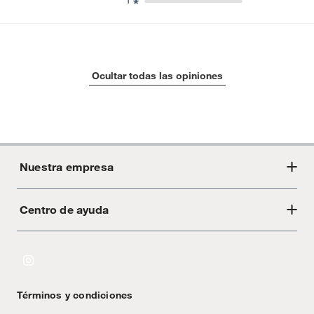
1
Ocultar todas las opiniones
Nuestra empresa
Centro de ayuda
Acerca de Crate
Tiendas
Cambios y devoluciones
Libro de Reclamaciones
Términos y condiciones
Textos Legales