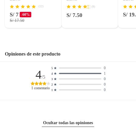
Licores y cigarros electrónicos.
(12)
(9)
S/ 7
S/ 19
S/ 7.50
-60%
S/ 17.50
Opiniones de este producto
0
5
4
1
4
/5
0
3
0
2
1
comentario
0
1
Ocultar todas las opiniones