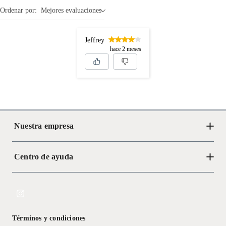
Ordenar por:
Mejores evaluaciones
Jeffrey
hace 2 meses
Nuestra empresa
Centro de ayuda
Acerca de Crate
Tiendas
Cambios y devoluciones
Libro de Reclamaciones
Términos y condiciones