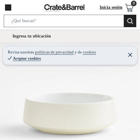
Inicia sesión
S
e
l
Ingresa tu ubicación
a
o
r
c
Revisa nuestras
políticas de privacidad
y
de
cookies
c
C
a
Aceptar cookies
e
h
r
t
r
B
a
i
r
a
o
r
n
-
i
c
o
n