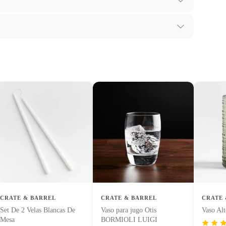
ibes para hacer una devolución.
tes, otras con restricciones y algunas que no se pueden
 agua
 tienen:
uctos para asfalto, hormigón, albañilería.
uctos para asfalto.
logía, línea blanca, colchones, muebles, bicicletas y máquinas.
CRATE & BARREL
CRATE & BARREL
CRATE 
Set De 2 Velas Blancas De
Vaso para jugo Otis
Vaso Al
Mesa
BORMIOLI LUIGI