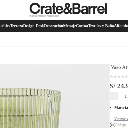
ebles
Terraza
Design Desk
Decoración
Menaje
Cocina
Textiles y Baño
Alfomb
Vaso At
S/ 24.
−
Materia
Ver más 
Código: