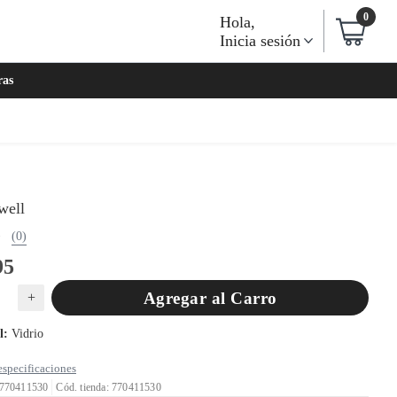
0
Hola
,
Inicia sesión
ras
well
(0)
95
Agregar al Carro
+
l
:
Vidrio
especificaciones
 770411530
Cód. tienda: 770411530