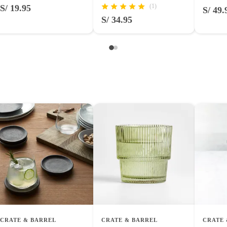
entos alimenticios, vitaminas.
(1)
S/ 19.95
S/ 49.
S/ 34.95
con señales de uso, sin empaques, etiquetas o sellos.
CRATE & BARREL
CRATE & BARREL
CRATE 