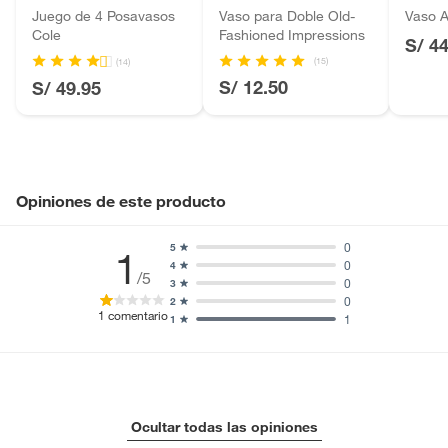
Baterías de auto.
Juego de 4 Posavasos
Vaso para Doble Old-
Vaso A
Cole
Fashioned Impressions
Motocicletas y bicicletas motorizadas.
S/ 4
Licores y cigarros electrónicos.
(15)
(14)
S/ 12.50
S/ 49.95
Opiniones de este producto
0
5
1
0
4
/5
0
3
0
2
1
comentario
1
1
Ocultar todas las opiniones