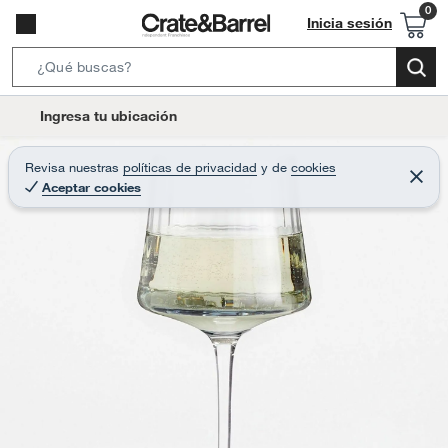
Inicia sesión
S
e
l
Ingresa tu ubicación
a
o
r
c
Revisa nuestras
políticas de privacidad
y
de
cookies
c
C
a
Aceptar cookies
e
h
r
t
r
B
a
i
r
a
o
r
n
-
i
c
o
n