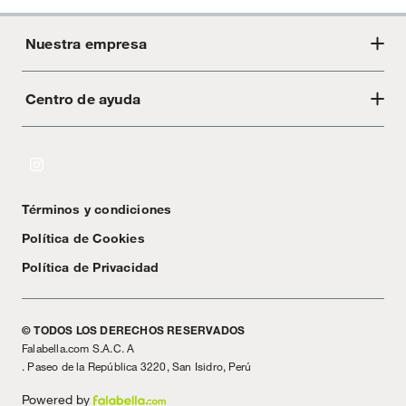
Nuestra empresa
Centro de ayuda
Acerca de Crate
Tiendas
Cambios y devoluciones
Libro de Reclamaciones
Términos y condiciones
Textos Legales
Política de Cookies
Política de Privacidad
© TODOS LOS DERECHOS RESERVADOS
Falabella.com S.A.C. A
. Paseo de la República 3220, San Isidro, Perú
Powered by