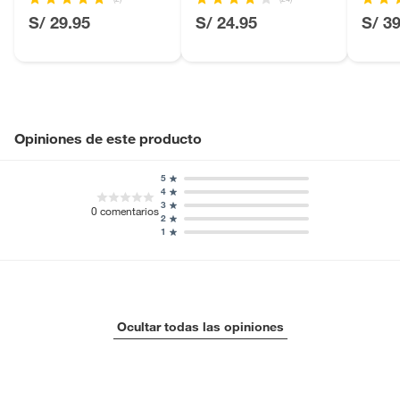
Licores y cigarros electrónicos.
S/ 29.95
S/ 24.95
S/ 3
Opiniones de este producto
5
4
3
0
comentarios
2
1
Ocultar todas las opiniones