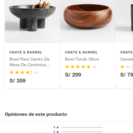
CRATE & BARREL
CRATE & BARREL
CRATE
Bowl Para Centro De
Bowl Tondo 36cm
Canist
Mesa De Cerámica
(2)
Negra De 3 Patas
(16)
S/ 299
S/ 7
S/ 359
Opiniones de este producto
5
4