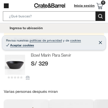
Inicia sesión
S
e
l
Ingresa tu ubicación
a
o
r
c
Producto sin stock :(
Revisa nuestras
políticas de privacidad
y
de
cookies
c
C
a
Aceptar cookies
e
h
r
t
r
B
Bowl Marin Para Servir
a
i
r
a
S/ 329
o
r
n
-
(0)
i
c
o
Varias personas después miran
n