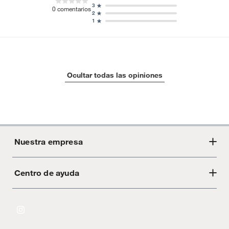
3
0
comentarios
2
1
Ocultar todas las opiniones
Nuestra empresa
Centro de ayuda
Acerca de Crate
Tiendas
Cambios y devoluciones
Libro de Reclamaciones