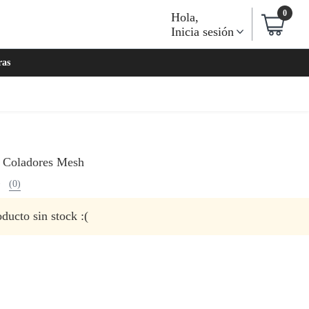
0
Hola
,
Inicia sesión
ras
2 Coladores Mesh
(0)
ducto sin stock :(