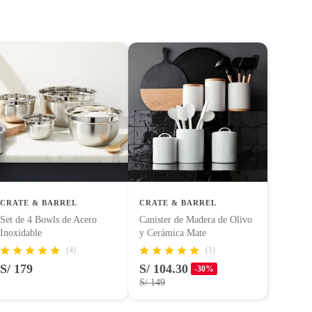
tes, otras con restricciones y algunas que no se pueden
noxidable
 tienen:
uctos para asfalto, hormigón, albañilería.
a lavavajillas,Antideslizante,Apto para microondas
uctos para asfalto.
logía, línea blanca, colchones, muebles, bicicletas y máquinas.
es
CRATE & BARREL
CRATE & BARREL
Set de 4 Bowls de Acero
Canister de Madera de Olivo
Inoxidable
y Cerámica Mate
entos alimenticios, vitaminas.
(4)
(1)
S/ 179
S/ 104.30
-30%
con señales de uso, sin empaques, etiquetas o sellos.
S/ 149