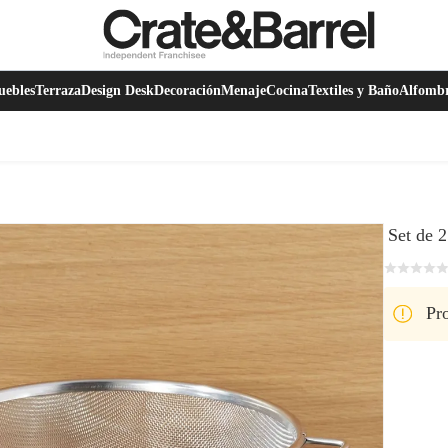
ebles
Terraza
Design Desk
Decoración
Menaje
Cocina
Textiles y Baño
Alfomb
Set de 
Pro