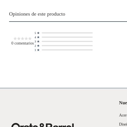
Productos hechos a medida.
Pinturas de color a pedido.
Opiniones de este producto
Plantas.
Productos que hayan sido previamente instalados.
Baterías de auto.
5
4
Motocicletas y bicicletas motorizadas.
3
0
comentarios
Licores y cigarros electrónicos.
2
1
Nue
Acer
Dise