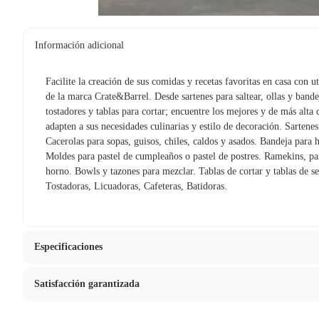
Información adicional
Facilite la creación de sus comidas y recetas favoritas en casa con u
de la marca Crate&Barrel. Desde sartenes para saltear, ollas y bande
tostadores y tablas para cortar; encuentre los mejores y de más alta 
adapten a sus necesidades culinarias y estilo de decoración. Sartenes 
Cacerolas para sopas, guisos, chiles, caldos y asados. Bandeja para 
Moldes para pastel de cumpleaños o pastel de postres. Ramekins, par
horno. Bowls y tazones para mezclar. Tablas de cortar y tablas de se
Tostadoras, Licuadoras, Cafeteras, Batidoras.
Especificaciones
Satisfacción garantizada
Condicion del producto
Nuevo
La mayoría de los productos tienen
30 días desde que los rec