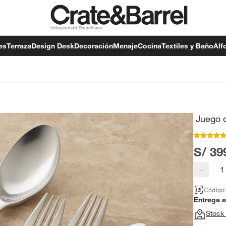
es
Terraza
Design Desk
Decoración
Menaje
Cocina
Textiles y Baño
Alf
Juego 
S/ 39
−
Código
Entrega 
Stock 