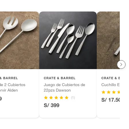
& BARREL
CRATE & BARREL
CRATE & BARR
e 2 Cubiertos
Juego de Cubiertos de
Cuchillo Espar
rvir Alden
22pzs Dawson
(1)
9
S/ 17.50
S/ 399