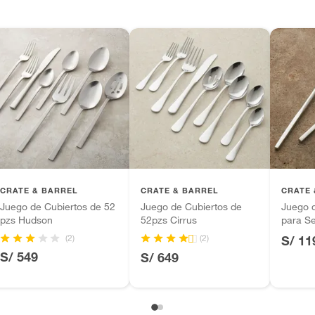
 diferentes, otras con restricciones y algunas
son:
edores tienen:
ros productos para asfalto, hormigón, albañilería.
ro
,Cuchillo,Tenedor,Juegos de cubiertos
tros productos para asfalto.
ésticos, tecnología, línea blanca, colchones, muebles,
inión
CRATE & BARREL
CRATE & BARREL
CRATE 
Juego de Cubiertos de 52
Juego de Cubiertos de
Juego d
pzs Hudson
52pzs Cirrus
para Se
(2)
(2)
S/ 11
, suplementos alimenticios, vitaminas.
S/ 549
S/ 649
as de baño con señales de uso, sin empaques, etiquetas o