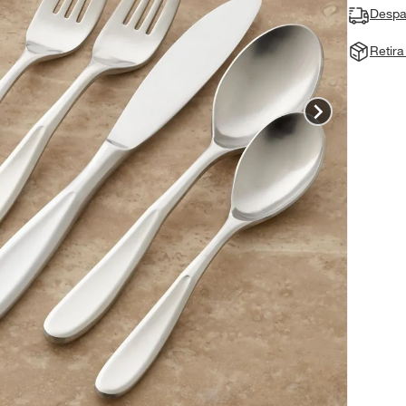
Despa
Retir