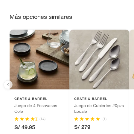
Alimentos, bebidas, fórmulas y leches para bebés.
Productos hechos a medida.
Más opciones similares
Pinturas de color a pedido.
Plantas.
Productos que hayan sido previamente instalados.
Baterías de auto.
Motocicletas y bicicletas motorizadas.
Licores y cigarros electrónicos.
CRATE & BARREL
CRATE & BARREL
Juego de 4 Posavasos
Juego de Cubiertos 20pzs
Cole
Locale
(1)
(14)
S/ 279
S/ 49.95