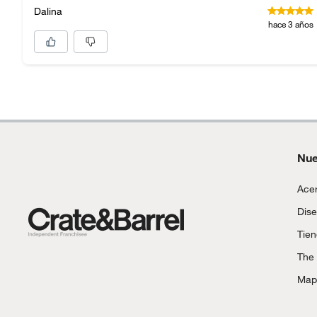
Dalina
hace 3 años
Nue
Acer
Dise
Tie
The
Mapa