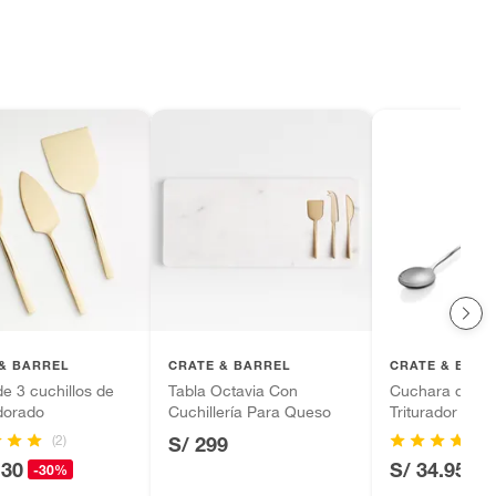
& BARREL
CRATE & BARREL
CRATE & BARR
e 3 cuchillos de
Tabla Octavia Con
Cuchara de Ba
dorado
Cuchillería Para Queso
Triturador
(2)
S/ 299
.30
S/ 34.95
-30%