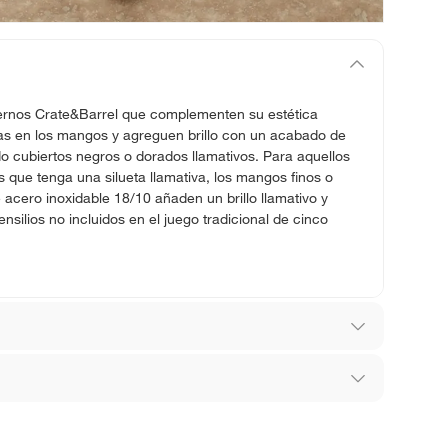
ernos Crate&Barrel que complementen su estética
tas en los mangos y agreguen brillo con un acabado de
cubiertos negros o dorados llamativos. Para aquellos
 que tenga una silueta llamativa, los mangos finos o
cero inoxidable 18/10 añaden un brillo llamativo y
silios no incluidos en el juego tradicional de cinco
.
m
los recibes para hacer una devolución.
noxidable