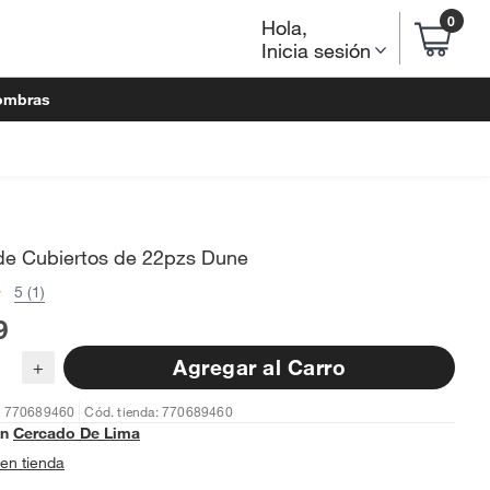
0
Hola
,
Inicia sesión
ombras
de Cubiertos de 22pzs Dune
5 (1)
9
Agregar al Carro
+
: 770689460
Cód. tienda: 770689460
en
Cercado De Lima
en tienda