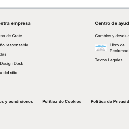
está apoyando la gestión responsable de los bosques
del mundo.
stra empresa
Centro de ayu
ca de Crate
Cambios y devolu
ño responsable
Libro de
Reclamac
ndas
Textos Legales
 Design Desk
 del sitio
os y condiciones
Política de Cookies
Política de Privaci