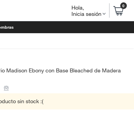
0
Hola
,
Inicia sesión
ombras
orio Madison Ebony con Base Bleached de Madera
(0)
oducto sin stock :(