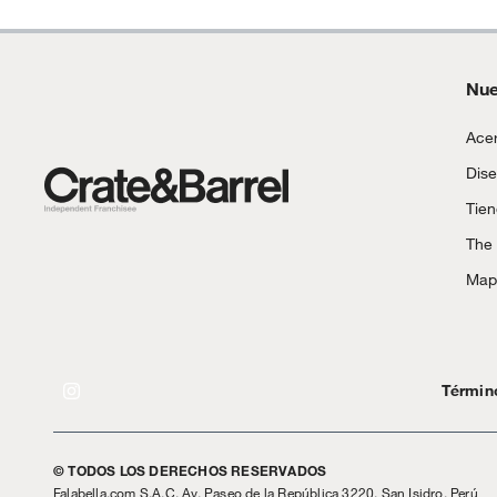
Nue
Acer
Dise
Tie
The
Mapa
¿Ya pensaste en los complementos que vendrían
perfecto con tu compra? Descubre nuestra selección
completa de productos en la tienda Mundo Deco
https://tienda.falabella.com.pe/falabella-pe/page/tu-
casa
Términ
© TODOS LOS DERECHOS RESERVADOS
Falabella.com S.A.C. Av. Paseo de la República 3220, San Isidro, Perú