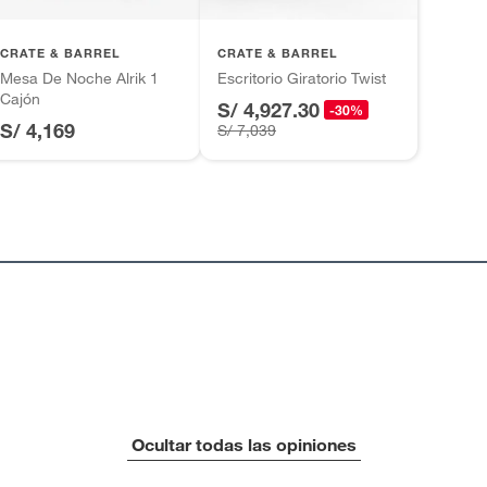
inión
CRATE & BARREL
CRATE & BARREL
Mesa De Noche Alrik 1
Escritorio Giratorio Twist
ara ensamblar
Cajón
S/ 4,927.30
-30%
S/ 4,169
S/ 7,039
, suplementos alimenticios, vitaminas.
as de baño con señales de uso, sin empaques, etiquetas o
Nuestros muebles cuentas con certificación FSC®, los
cuales están elaborados con madera procedente de
bosques certificados para ser gestionados de forma
Ocultar todas las opiniones
responsable medioambiental, sana y socialmente
beneficiosa. Al elegir muebles con certificación FSC®,