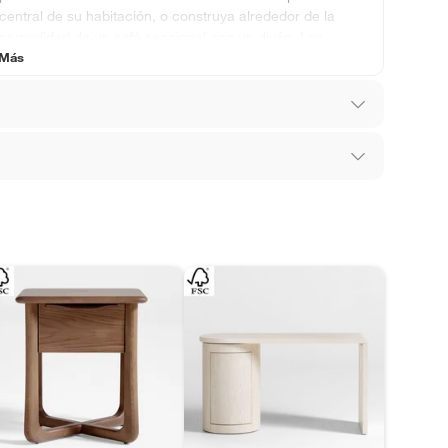
central de su habitación, o construya alrededor de la
comodidad de un sofá seccional con un diván. Los
 Más
diseños de muebles modernos en todo el espacio le
darán a su hogar un aspecto limpio que está a la moda
sin esfuerzo. Si prefiere una apariencia de muebles
más tradicional, elija una mesa de café con acabado
de madera combinada con un sofá con funda y elija
,Madera Pino
mesas decorativas que combinen.
los recibes para hacer una devolución.
 diferentes, otras con restricciones y algunas
son:
re armado
edores tienen:
ros productos para asfalto, hormigón, albañilería.
ca
io
tros productos para asfalto.
ésticos, tecnología, línea blanca, colchones, muebles,