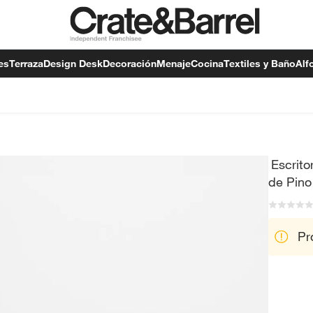
es
Terraza
Design Desk
Decoración
Menaje
Cocina
Textiles y Baño
Alf
Escrit
de Pino
Pr