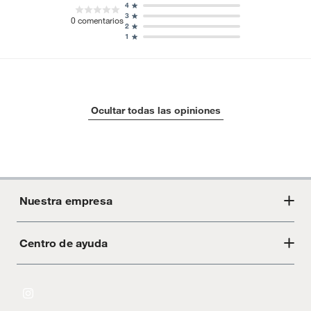
4
3
0
comentarios
2
1
Ocultar todas las opiniones
Nuestra empresa
Centro de ayuda
Acerca de Crate
Tiendas
Cambios y devoluciones