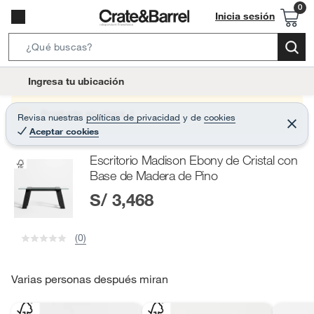
Inicia sesión
S
e
l
Ingresa tu ubicación
a
o
r
c
Producto sin stock :(
Revisa nuestras
políticas de privacidad
y
de
cookies
c
C
a
Aceptar cookies
e
h
r
t
r
B
Escritorio Madison Ebony de Cristal con
a
i
r
a
Base de Madera de Pino
o
r
S/ 3,468
n
-
i
(0)
c
o
Varias personas después miran
n