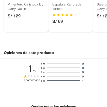
Pimentero Calistoga By
Espátula Ranurada
Salero
Motocicletas y bicicletas motorizadas.
Gaby Dalkin
Turner
Gaby D
Licores y cigarros electrónicos.
S/ 129
S/ 1
(1)
S/ 69
Opiniones de este producto
0
5
1
0
4
/5
0
3
0
2
1
comentario
1
1
Ocultar todas las opiniones