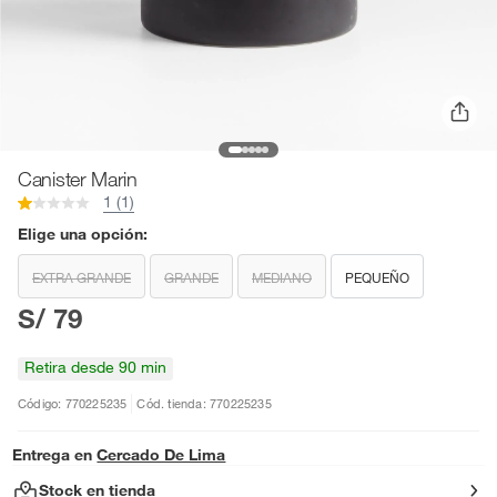
Canister Marin
1 (1)
Elige una opción:
EXTRA GRANDE
GRANDE
MEDIANO
PEQUEÑO
S/ 79
Retira desde 90 min
Código: 770225235
Cód. tienda: 770225235
Entrega en
Cercado De Lima
Stock en tienda