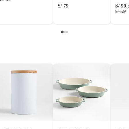
entos alimenticios, vitaminas.
S/ 79
S/ 90.
S/ 129
a
con señales de uso, sin empaques, etiquetas o sellos.
a