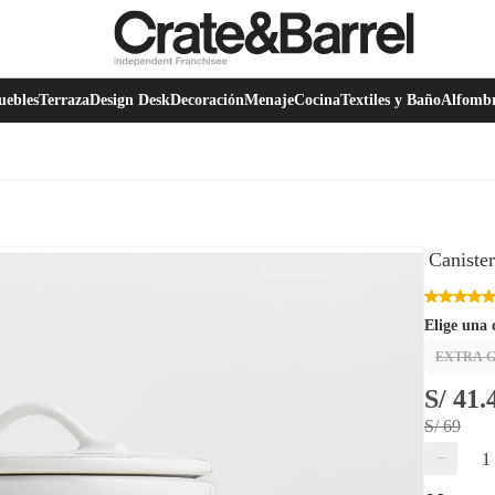
ebles
Terraza
Design Desk
Decoración
Menaje
Cocina
Textiles y Baño
Alfomb
Caniste
Elige una 
EXTRA 
S/ 41.
S/ 69
−