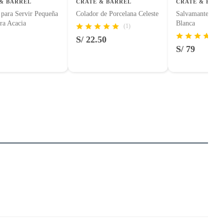
& BARREL
CRATE & BARREL
CRATE & BARR
 para Servir Pequeña
Colador de Porcelana Celeste
Salvamanteles d
ra Acacia
Blanca
(1)
S/ 22.50
S/ 79