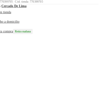
 770399705
Cód. tienda: 770399705
n
Cercado De Lima
en tienda
ho a domicilio
 tu compra
Retira mañana