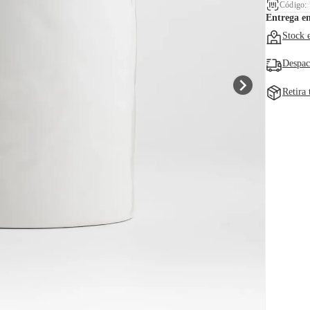
Código:
Entrega e
Stock 
Despac
Retira