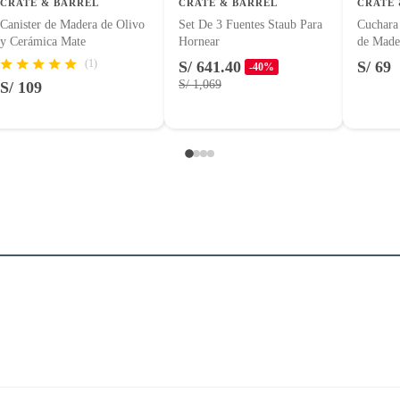
CRATE & BARREL
CRATE & BARREL
CRATE 
Canister de Madera de Olivo
Set De 3 Fuentes Staub Para
Cuchara
y Cerámica Mate
Hornear
de Made
(1)
S/ 641.40
S/ 69
-40%
S/ 1,069
S/ 109