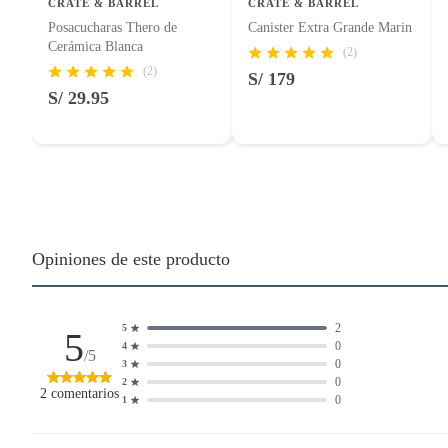
CRATE & BARREL
CRATE & BARREL
Posacucharas Thero de
Canister Extra Grande Marin
Cerámica Blanca
(2)
(2)
S/ 179
S/ 29.95
Opiniones de este producto
2
5
5
0
4
/5
0
3
0
2
2
comentarios
0
1