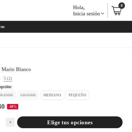
0
Hola
,
Inicia sesión
ras
r Marin Blanco
5 (2)
opción:
GRANDE
GRANDE
MEDIANO
PEQUEÑO
40
-40%
Elige tus opciones
+