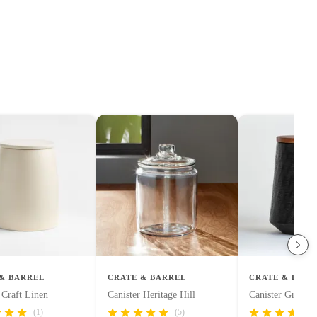
& BARREL
CRATE & BARREL
CRATE & BARR
 Craft Linen
Canister Heritage Hill
Canister Grande
(1)
(5)