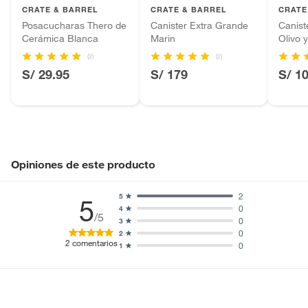
CRATE & BARREL
CRATE & BARREL
CRATE
Baterías de auto.
Posacucharas Thero de
Canister Extra Grande
Canist
Motocicletas y bicicletas motorizadas.
Cerámica Blanca
Marin
Olivo 
Licores y cigarros electrónicos.
(2)
(2)
S/ 29.95
S/ 179
S/ 1
Opiniones de este producto
2
5
5
0
4
/5
0
3
0
2
2
comentarios
0
1