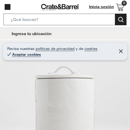
Inicia sesión
S
e
l
Ingresa tu ubicación
a
o
r
c
Revisa nuestras
políticas de privacidad
y
de
cookies
c
C
a
Aceptar cookies
e
h
r
t
r
B
a
i
r
a
o
r
n
-
i
c
o
n