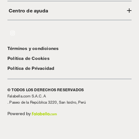
Centro de ayuda
Acerca de Crate
Tiendas
Cambios y devoluciones
Libro de Reclamaciones
Términos y condiciones
Textos Legales
Política de Cookies
Política de Privacidad
© TODOS LOS DERECHOS RESERVADOS
Falabella.com S.A.C. A
. Paseo de la República 3220, San Isidro, Perú
Powered by