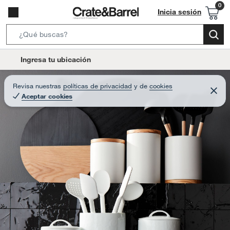
Inicia sesión
S
e
l
Ingresa tu ubicación
a
o
r
c
Revisa nuestras
políticas de privacidad
y
de
cookies
c
C
a
Aceptar cookies
e
h
r
t
r
B
a
i
r
a
o
r
n
-
i
c
o
n