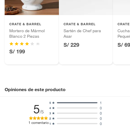
Pinturas de color a pedido.
Plantas.
Productos que hayan sido previamente instalados.
CRATE & BARREL
CRATE & BARREL
CRATE
Baterías de auto.
Mortero de Mármol
Sartén de Chef para
Cuchar
Motocicletas y bicicletas motorizadas.
Blanco 2 Piezas
Asar
Peque
Licores y cigarros electrónicos.
Acaci
S/ 229
S/ 6
(8)
S/ 199
Opiniones de este producto
1
5
5
0
4
/5
0
3
0
2
1
comentario
0
1