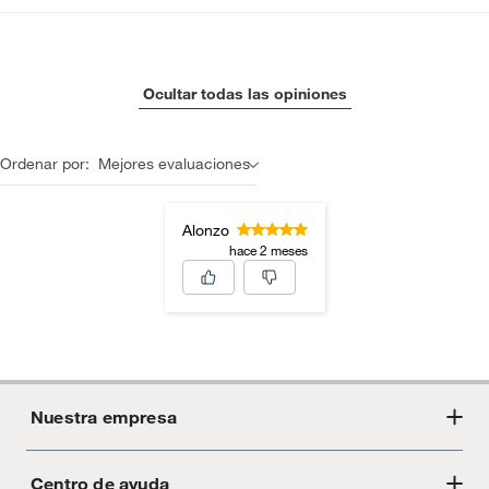
Ocultar todas las opiniones
Ordenar por:
Mejores evaluaciones
Alonzo
hace 2 meses
Nuestra empresa
Centro de ayuda
Acerca de Crate