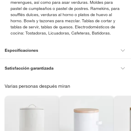
merengues, así como para asar verduras. Moldes para
pastel de cumpleaños o pastel de postres. Ramekins, para
soufflés dulces, verduras al horno o platos de huevo al
horno. Bowls y tazones para mezclar. Tablas de cortar y
tablas de servir, tablas de quesos. Electrodomésticos de
cocina: Tostadoras, Licuadoras, Cafeteras, Batidoras.
Especificaciones
Material
Gres
Satisfacción garantizada
La mayoría de los productos tienen
30 días desde que los recibes
para hacer una devolución.
Varias personas después miran
Modelo
399128
Sin embargo, tenemos categorías que cuentan con plazos diferentes,
otras con restricciones y algunas que no se pueden devolver ni
Tipo de recipiente
Canisters
cambiar. Conoce cuáles son:
para
Productos vendidos por
Falabella, Tottus y otros vendedores tienen:
alimento/bebida
48 horas: cemento, mezclas de hormigón, morteros, yeso y
otros productos para asfalto, hormigón, albañilería.