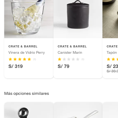
CRATE & BARREL
CRATE & BARREL
CRATE
Vinera de Vidrio Perry
Canister Marin
Tapón
(1)
(1)
S/ 319
S/ 79
S/ 2
S/ 39.
Más opciones similares