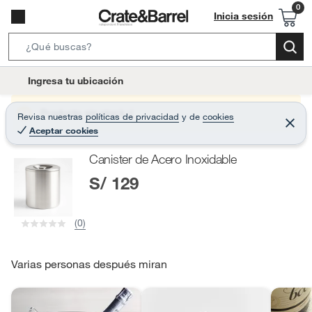
Inicia sesión
S
e
l
Ingresa tu ubicación
a
o
r
c
Producto sin stock :(
Revisa nuestras
políticas de privacidad
y
de
cookies
c
C
a
Aceptar cookies
e
h
r
t
r
B
Canister de Acero Inoxidable
a
i
r
a
S/ 129
o
r
n
-
(0)
i
c
o
Varias personas después miran
n