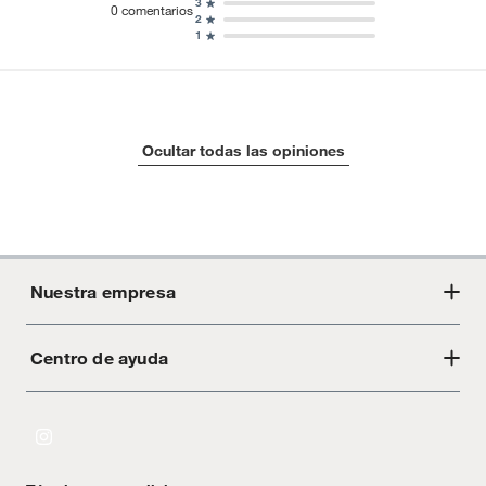
3
0
comentarios
2
1
Ocultar todas las opiniones
Nuestra empresa
Centro de ayuda
Acerca de Crate
Tiendas
Cambios y devoluciones
Libro de Reclamaciones