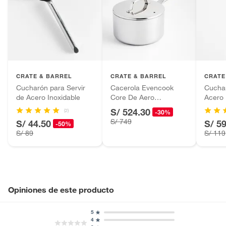
CRATE & BARREL
CRATE & BARREL
CRATE
Cucharón para Servir
Cacerola Evencook
Cucha
de Acero Inoxidable
Core De Aero
Acero 
Inoxidable
S/ 524.30
(2)
-30%
S/ 749
S/ 44.50
S/ 5
-50%
S/ 89
S/ 119
Opiniones de este producto
5
4